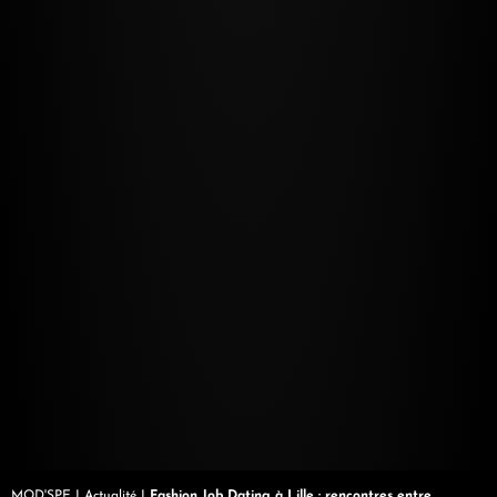
MOD'SPE
I
Actualité
I
Fashion Job Dating à Lille : rencontres entre