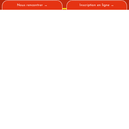
Nous rencontrer →
Inscription en ligne →
ACTUALITÉ
,
CAMPUS DE PARIS
,
CRÉATION
,
ÉCOLE
PLASMA : LE DÉFILÉ DE MODE 2026
DE MOD’SPE PARIS ENTRE
CRÉATION, INNOVATION ET
ÉNERGIE →