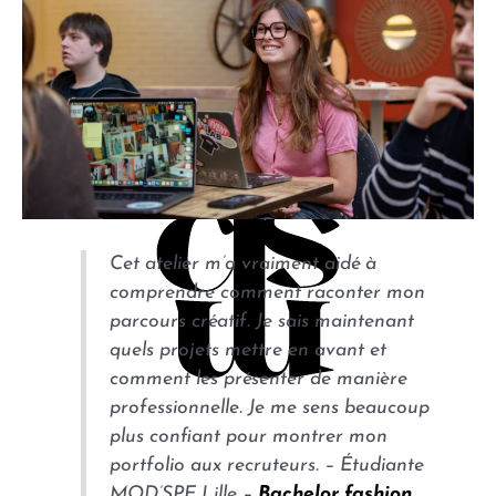
Cet atelier m’a vraiment aidé à
comprendre comment raconter mon
parcours créatif. Je sais maintenant
quels projets mettre en avant et
comment les présenter de manière
professionnelle. Je me sens beaucoup
plus confiant pour montrer mon
portfolio aux recruteurs.
– Étudiante
MOD’SPE Lille –
Bachelor fashion