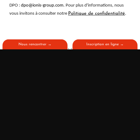
DPO :
dpo@ionis-group.com
. Pour plus d'informations, nous
vous invitons à consulter notre
Politique de confidentialité
.
Nous rencontrer →
Inscription en ligne →
J'accepte que les informations saisies soient utilisées pour me
communiquer des informations et évènements en lien avec ma
demande initiale.