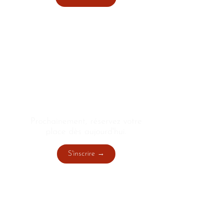
JOURNÉE PORTES
OUVERTES PARIS
Prochainement, réservez votre
place dès aujourd'hui.
S'inscrire →