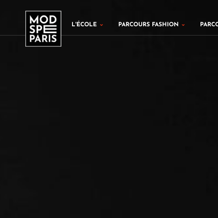
Aller
au
Ouvrir L'École
Ouvrir Par
L'ÉCOLE
PARCOURS FASHION
PARC
contenu