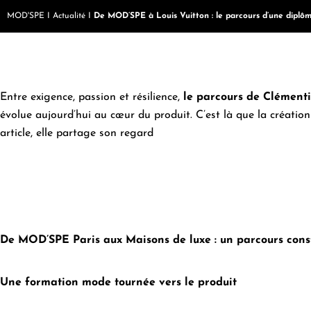
MOD'SPE
I
Actualité
I
De MOD’SPE à Louis Vuitton : le parcours d’une diplô
Entre exigence, passion et résilience,
le parcours de Clémenti
évolue aujourd’hui au cœur du produit. C’est là que la création
article, elle partage son regard
De MOD’SPE Paris aux Maisons de luxe : un parcours const
Une formation mode tournée vers le produit