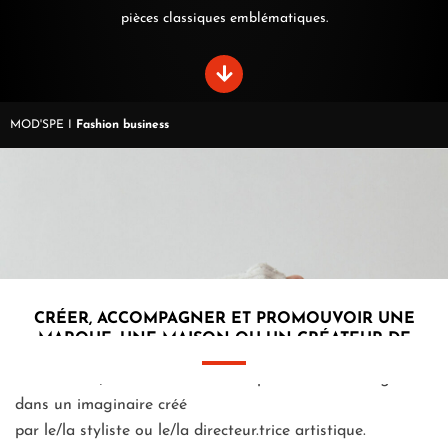
pièces classiques emblématiques.
MOD'SPE
I
Fashion business
CRÉER, ACCOMPAGNER ET PROMOUVOIR UNE
MARQUE, UNE MAISON OU UN CRÉATEUR DE
MODE
Pour exister, la mode a besoin de plaire et de s’intégrer
dans un imaginaire créé
par le/la styliste ou le/la directeur.trice artistique.