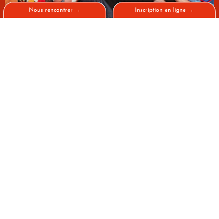
Nous rencontrer →
Inscription en ligne →
ACTUALITÉ
,
CAMPUS DE PARIS
,
CRÉATION
,
ÉCOLE
GRAND PRIX MOD’SPE 2026 :
L’ÉTUDIANT LÉO RÉCOMPENSÉ →
ACTUALITÉ
,
CAMPUS DE PARIS
,
ÉCOLE