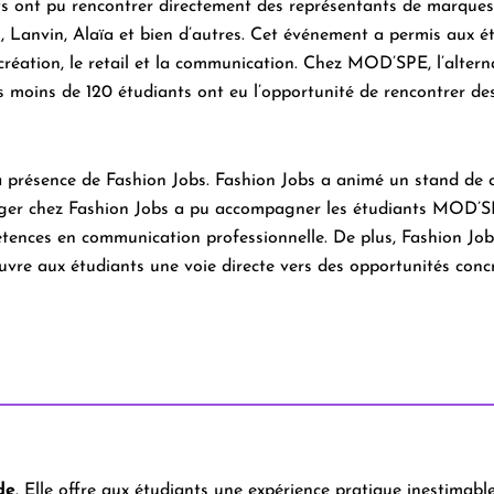
s ont pu rencontrer directement des représentants de marque
l
,
Lanvin
,
Alaïa
et bien d’autres. Cet événement a permis aux é
création
, le
retail
et la
communication
.
Chez MOD’SPE,
l’alter
as moins de 120 étudiants ont eu l’opportunité de rencontrer de
la présence de
Fashion Jobs
. Fashion Jobs a animé un stand de 
ger chez Fashion Jobs a pu accompagner les étudiants MOD’SP
pétences en communication professionnelle. De plus, Fashion Job
ouvre aux étudiants une voie directe vers des opportunités concr
de
. Elle offre aux étudiants une expérience pratique inestimabl