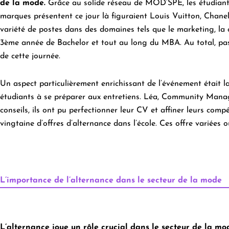
de la mode.
Grâce au solide
réseau
de MOD’SPE, les étudiant
marques présentent ce jour là figuraient
Louis Vuitton,
Chane
variété de postes dans des domaines tels que le
marketing
, la
3ème année de
Bachelor
et tout au long du
MBA
. Au total, p
de cette journée.
Un aspect particulièrement enrichissant de l’événement était 
étudiants à se préparer aux entretiens. Léa, Community Mana
conseils, ils ont pu perfectionner leur CV et affiner leurs com
vingtaine d’offres d’alternance dans l’école. Ces offre variées 
L’importance de l’alternance dans le secteur de la mode
L’alternance joue un rôle crucial dans le secteur de la mo