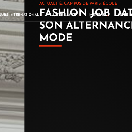
ACTUALITÉ
,
CAMPUS DE PARIS
,
ÉCOLE
FASHION JOB DA
cours Fashion
Ouvrir Parcours international
Ouvrir Alternance
Ouvrir Méti
OURS INTERNATIONAL
ALTERNANCE
MÉTIERS
NOUS 
SON ALTERNANC
MODE