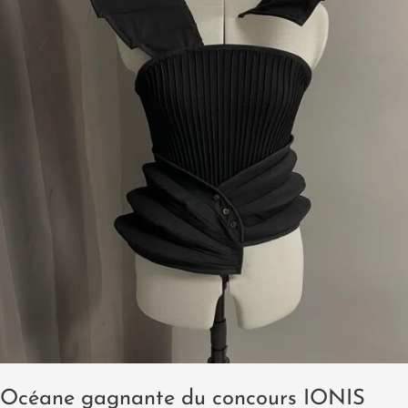
mode
éco-
responsable
et
modulable
Océane gagnante du concours IONIS