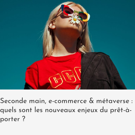
main,
e-
commerce
&
métaverse
:
quels
sont
les
nouveaux
enjeux
du
prêt-
Seconde main, e-commerce & métaverse :
à-
quels sont les nouveaux enjeux du prêt-à-
porter
porter ?
?