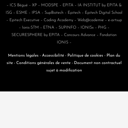
–
ICS Bégué
–
XP
–
MODSPE
–
EPITA
–
IA INSTITUT by EPITA &
ISG
–
ESME
–
IPSA
–
SupBiotech
–
Epitech
–
Epitech Digital School
–
Epitech Executive
–
Coding Academy
–
Web@cademie
–
e-artsup
–
Ionis-STM
–
ETNA
–
SUPINFO
–
IONISx
–
PHG
–
SECURESPHERE by EPITA
–
Concours Advance
–
Fondation
IONIS
–
Mentions légales
-
Accessibilité
-
Politique de cookies
-
Plan du
site
-
Conditions générales de vente -
Document non contractuel
sujet à modification