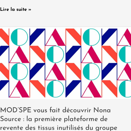
Lire la suite »
MOD’SPE
vous
fait
découvrir
Nona
Source
:
la
première
plateforme
de
MOD’SPE vous fait découvrir Nona
revente
Source : la première plateforme de
des
revente des tissus inutilisés du groupe
tissus