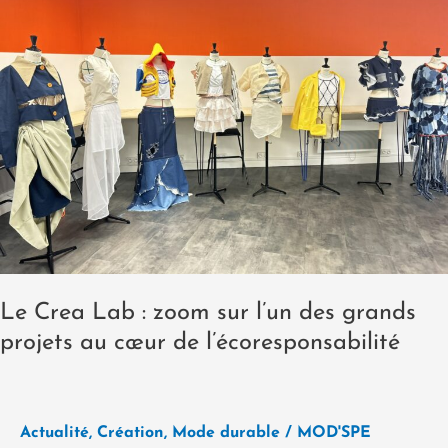
Lab
:
zoom
sur
l’un
des
grands
projets
au
cœur
de
l’écoresponsabilité
Le Crea Lab : zoom sur l’un des grands
projets au cœur de l’écoresponsabilité
Actualité
,
Création
,
Mode durable
/
MOD'SPE