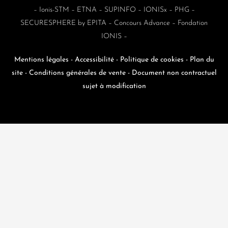
–
Ionis-STM
–
ETNA
–
SUPINFO
–
IONISx
–
PHG
–
SECURESPHERE by EPITA
–
Concours Advance
–
Fondation
IONIS
–
Mentions légales
-
Accessibilité
-
Politique de cookies
-
Plan du
site
-
Conditions générales de vente -
Document non contractuel
sujet à modification