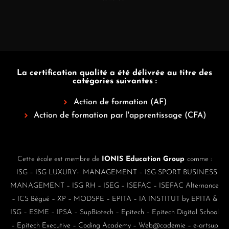
La certification qualité a été délivrée au titre des
catégories suivantes :
Action de formation (AF)
Action de formation par l'apprentissage (CFA)
Cette école est membre de
IONIS Education Group
comme :
ISG
–
ISG LUXURY- MANAGEMENT
–
ISG SPORT BUSINESS
MANAGEMENT
–
ISG RH
–
ISEG
–
ISEFAC
–
ISEFAC Alternance
–
ICS Bégué
–
XP
–
MODSPE
–
EPITA
–
IA INSTITUT by EPITA &
ISG
–
ESME
–
IPSA
–
SupBiotech
–
Epitech
–
Epitech Digital School
–
Epitech Executive
–
Coding Academy
–
Web@cademie
–
e-artsup