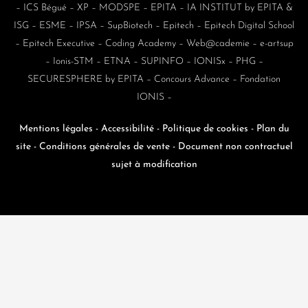
–
ICS Bégué
–
XP
–
MODSPE
–
EPITA
–
IA INSTITUT by EPITA &
ISG
–
ESME
–
IPSA
–
SupBiotech
–
Epitech
–
Epitech Digital School
–
Epitech Executive
–
Coding Academy
–
Web@cademie
–
e-artsup
–
Ionis-STM
–
ETNA
–
SUPINFO
–
IONISx
–
PHG
–
SECURESPHERE by EPITA
–
Concours Advance
–
Fondation
IONIS
–
Mentions légales
-
Accessibilité
-
Politique de cookies
-
Plan du
site
-
Conditions générales de vente -
Document non contractuel
sujet à modification