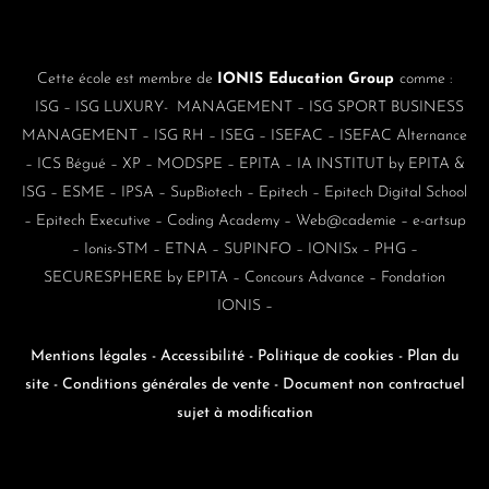
Cette école est membre de
IONIS Education Group
comme :
ISG
–
ISG LUXURY- MANAGEMENT
–
ISG SPORT BUSINESS
MANAGEMENT
–
ISG RH
–
ISEG
–
ISEFAC
–
ISEFAC Alternance
–
ICS Bégué
–
XP
–
MODSPE
–
EPITA
–
IA INSTITUT by EPITA &
ISG
–
ESME
–
IPSA
–
SupBiotech
–
Epitech
–
Epitech Digital School
–
Epitech Executive
–
Coding Academy
–
Web@cademie
–
e-artsup
–
Ionis-STM
–
ETNA
–
SUPINFO
–
IONISx
–
PHG
–
SECURESPHERE by EPITA
–
Concours Advance
–
Fondation
IONIS
–
Mentions légales
-
Accessibilité
-
Politique de cookies
-
Plan du
site
-
Conditions générales de vente -
Document non contractuel
sujet à modification