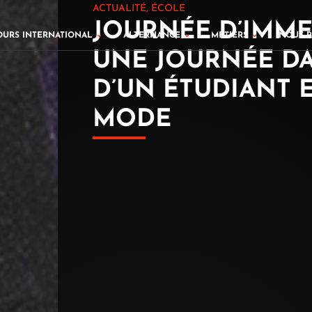
ACTUALITÉ
,
ÉCOLE
JOURNÉE D’IMME
cours Fashion
Ouvrir Parcours international
Ouvrir Alternance
Ouvrir Méti
OURS INTERNATIONAL
ALTERNANCE
MÉTIERS
NOUS 
UNE JOURNÉE DA
D’UN ÉTUDIANT 
MODE