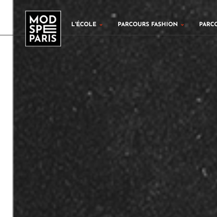
Aller
au
Ouvrir L'École
Ouvrir Par
L'ÉCOLE
PARCOURS FASHION
PARC
contenu