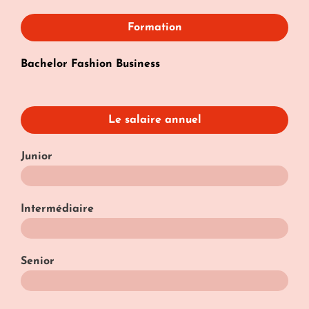
Formation
Bachelor Fashion Business
Le salaire annuel
Junior
20k€
Intermédiaire
30k€
Senior
40k€